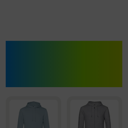
Hoodies, Sweats &
Longsleeves –
individuell gestaltet