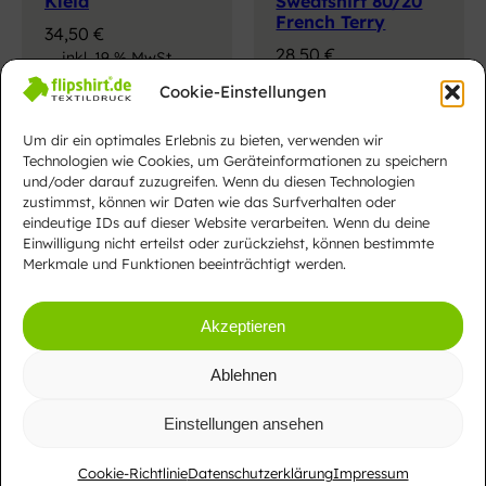
Kleid
Sweatshirt 80/20
French Terry
34,50
€
28,50
€
inkl. 19 % MwSt.
inkl. 19 % MwSt.
zzgl.
Cookie-Einstellungen
zzgl.
Versandkosten
Versandkosten
Um dir ein optimales Erlebnis zu bieten, verwenden wir
Technologien wie Cookies, um Geräteinformationen zu speichern
und/oder darauf zuzugreifen. Wenn du diesen Technologien
zustimmst, können wir Daten wie das Surfverhalten oder
eindeutige IDs auf dieser Website verarbeiten. Wenn du deine
Einwilligung nicht erteilst oder zurückziehst, können bestimmte
Merkmale und Funktionen beeinträchtigt werden.
Akzeptieren
Ablehnen
B&C
B&C
Einstellungen ansehen
Unisex Bio
Frauen Bio
Sweatshirt 80/20
Kapuzen-
Cookie-Richtlinie
Datenschutzerklärung
Impressum
French Terry
Sweatjacke 80/20