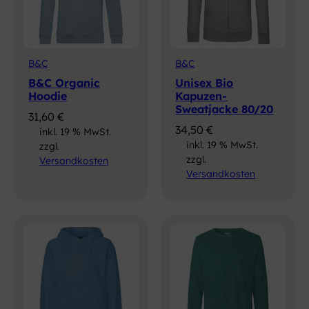
B&C
B&C
B&C Organic
Unisex Bio
Hoodie
Kapuzen-
Sweatjacke 80/20
31,60
€
34,50
€
inkl. 19 % MwSt.
inkl. 19 % MwSt.
zzgl.
zzgl.
Versandkosten
Versandkosten