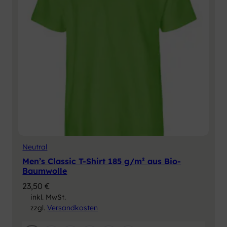
Neutral
Men’s Classic T-Shirt 185 g/m² aus Bio-
Baumwolle
23,50
€
inkl. MwSt.
zzgl.
Versandkosten