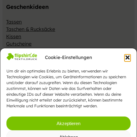
Geschenkideen
Tassen
Taschen & Rucksäcke
Kissen
Gutscheine
Merch
Cookie-Einstellungen
Impressum
Datenschutzerklärung
AGB
Cookies
Gesamtsortiment
Um dir ein optimales Erlebnis zu bieten, verwenden wir
Vertrag widerrufen
Technologien wie Cookies, um Geräteinformationen zu speichern
und/oder darauf zuzugreifen. Wenn du diesen Technologien
Alle Preise inkl. MwSt. EU zzgl.
Versandkosten
zustimmst, können wir Daten wie das Surfverhalten oder
eindeutige IDs auf dieser Website verarbeiten. Wenn du deine
Einwilligung nicht erteilst oder zurückziehst, können bestimmte
Merkmale und Funktionen beeinträchtigt werden.
Webdesign
Akzeptieren