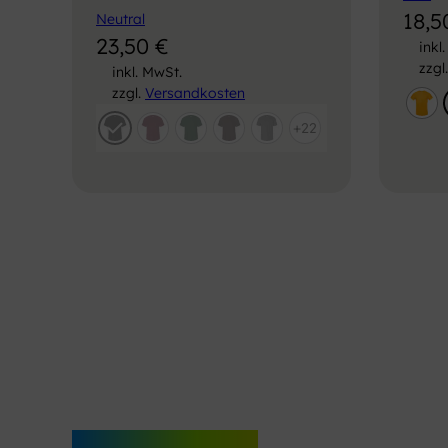
18,
Neutral
23,50
€
inkl
zzgl
inkl. MwSt.
zzgl.
Versandkosten
+22