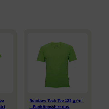
ee
Rainbow Tech Tee 135 g/m²
irt
– Funktionsshirt aus