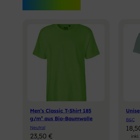
Bestseller
Men’s Classic T-Shirt 185
Unise
g/m² aus Bio-Baumwolle
B&C
18,
Neutral
23,50
€
inkl