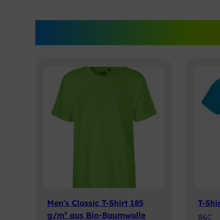
Neue Produkte im 
Men’s Classic T-Shirt 185
T-Shi
g/m² aus Bio-Baumwolle
B&C