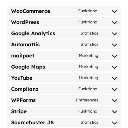
WooCommerce
Funktional
Consent
to
WordPress
Funktional
Consent
service
to
woocommerc
Google Analytics
Statistics
Consent
service
to
wordpress
Automattic
Statistics
Consent
service
to
google-
mailpoet
Marketing
Consent
service
analytics
to
automattic
Google Maps
Marketing
Consent
service
to
mailpoet
YouTube
Marketing
Consent
service
to
google-
Complianz
Funktional
Consent
service
maps
to
youtube
WPForms
Preferences
Consent
service
to
complianz
Stripe
Funktional
Consent
service
to
wpforms
Sourcebuster JS
Statistics
Consent
service