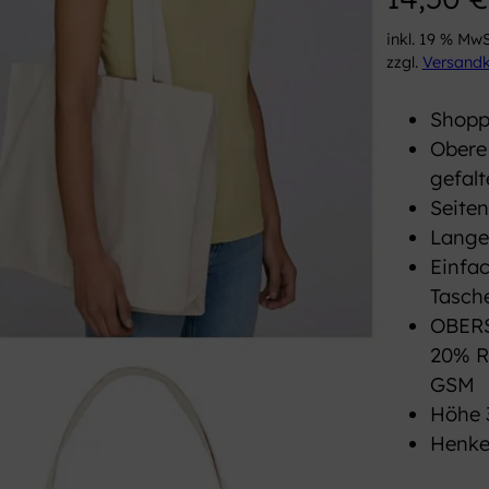
inkl. 19 % MwS
zzgl.
Versand
Shopp
Obere
gefalt
Seiten
Lange
Einfa
Tasch
OBERS
20% R
GSM
Höhe 
Henke