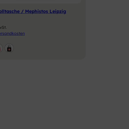
ltasche / Mephistos Leipzig
wSt.
ersandkosten