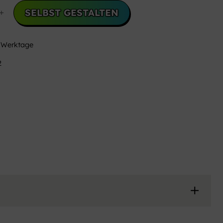
SELBST GESTALTEN
+
 Werktage
2