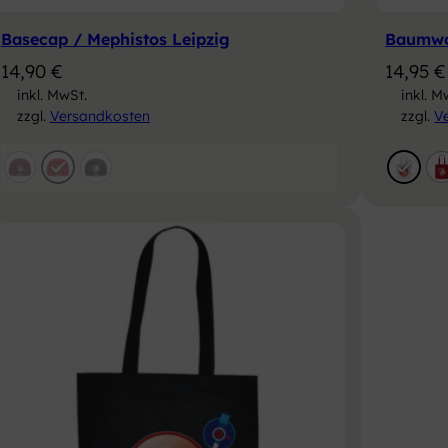
Basecap / Mephistos Leipzig
Baumwol
14,90
€
14,95
€
inkl. MwSt.
inkl. M
zzgl.
Versandkosten
zzgl.
V