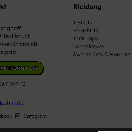
kt
Kleidung
T-Shirts
Langhoff
Poloshirts
t Textildruck
Tank Tops
sner-Straße 68
Longsleeves
eipzig
Sweatshirts & Hoodies
TAKTFORMULAR
867 247 43
ipshirt.de
ebook
Instagram