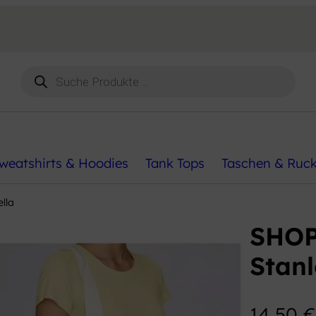
Products
search
weatshirts & Hoodies
Tank Tops
Taschen & Ruc
lla
SHOP
Stanl
14,50
€