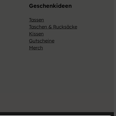
Geschenkideen
Tassen
Taschen & Rucksäcke
Kissen
Gutscheine
Merch