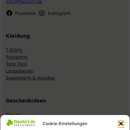
info@flipshirt.de
Facebook
Instagram
Kleidung
T-Shirts
Poloshirts
Tank Tops
Longsleeves
Sweatshirts & Hoodies
Geschenkideen
Tassen
Taschen & Rucksäcke
Cookie-Einstellungen
Kissen