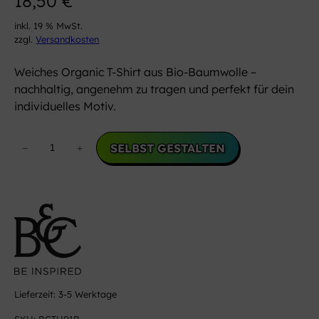
18,50
€
inkl. 19 % MwSt.
zzgl.
Versandkosten
Weiches Organic T-Shirt aus Bio-Baumwolle –
nachhaltig, angenehm zu tragen und perfekt für dein
individuelles Motiv.
U
SELBST GESTALTEN
−
+
n
i
s
e
x
O
r
g
a
Lieferzeit:
3-5 Werktage
n
SKU:
BCTU01B