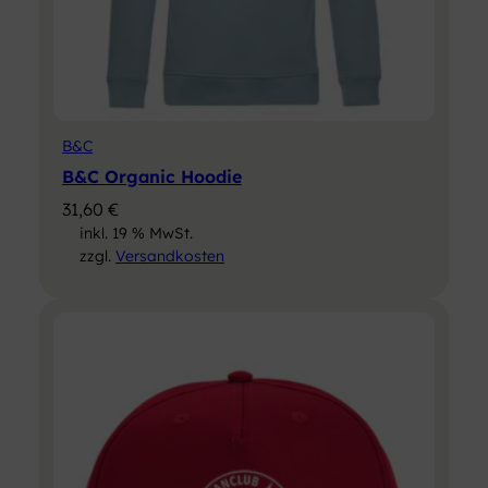
Purple, Red, Royal,
Sage, Soft Rose,
White, Yellow Fizz
XS, S, M, L, XL, XXL,
B&C
Größe
3XL, 4XL, 5XL
B&C Organic Hoodie
31,60
€
inkl. 19 % MwSt.
Grammatur
145 g/m²
zzgl.
Versandkosten
Material
Baumwolle
Passform
Regular
Strickart
Single Jersey