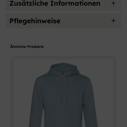
Zusätzliche Informationen
Pflegehinweise
Attribute
Wert
Zielgruppe
Unisex
Um DTF-bedruckte Textilien zu waschen, drehen
Ähnliche Produkte
Sie die Kleidung auf links, verwenden Sie ein
Apple Green,
mildes Waschmittel bei maximal (30) °C bis
Asphalt, Black
(40) °C und vermeiden Sie Weichspüler sowie
Pure, Blue Fog,
Bleichmittel. Nicht im Trockner trocknen und
Burgundy, Forest
den Druck nicht direkt bügeln, sondern auf links
Green, Heather
drehen oder ein Bügeltuch verwenden.
Grey, Lime,
Magenta Pink,
Farben
Mocha, Navy,
Navy Blue, Off
White, Pure
Orange, Radiant