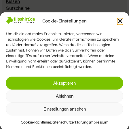
Kissen
Gutscheine
Merch
Cookie-Einstellungen
Impressum
Datenschutzerklärung
AGB
Cookies
Gesamtsortiment
Um dir ein optimales Erlebnis zu bieten, verwenden wir
Vertrag widerrufen
Technologien wie Cookies, um Geräteinformationen zu speichern
und/oder darauf zuzugreifen. Wenn du diesen Technologien
Alle Preise inkl. MwSt. EU zzgl.
Versandkosten
zustimmst, können wir Daten wie das Surfverhalten oder
eindeutige IDs auf dieser Website verarbeiten. Wenn du deine
Einwilligung nicht erteilst oder zurückziehst, können bestimmte
Merkmale und Funktionen beeinträchtigt werden.
Webdesign
Akzeptieren
Ablehnen
CUCOM Webagentur – Christian Unverricht
Einstellungen ansehen
Cookie-Richtlinie
Datenschutzerklärung
Impressum