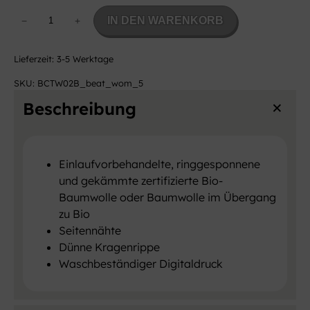
W
IN DEN WARENKORB
−
+
o
m
Lieferzeit:
3-5 Werktage
e
n
SKU:
BCTW02B_beat_wom_5
O
Beschreibung
r
g
a
n
Einlaufvorbehandelte, ringgesponnene
i
und gekämmte zertifizierte Bio-
c
Baumwolle oder Baumwolle im Übergang
T
zu Bio
-
Seitennähte
S
Dünne Kragenrippe
h
Waschbeständiger Digitaldruck
i
r