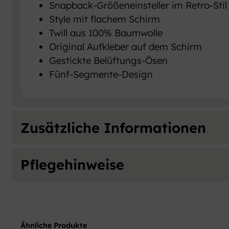
Snapback-Größeneinsteller im Retro-Stil
Style mit flachem Schirm
Twill aus 100% Baumwolle
Original Aufkleber auf dem Schirm
Gestickte Belüftungs-Ösen
Fünf-Segmente-Design
Zusätzliche Informationen
Pflegehinweise
Attribute
Wert
Farben
Bo
Um DTF-bedruckte Textilien zu waschen, drehe
Ähnliche Produkte
°C und vermeiden Sie Weichspüler sowie Bleic