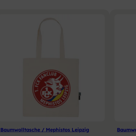
Baumwolltasche / Mephistos Leipzig
Baumwol