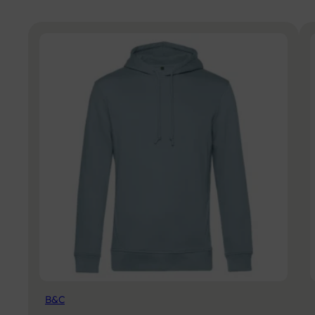
oder ein Bügeltuch verwenden.
B&C