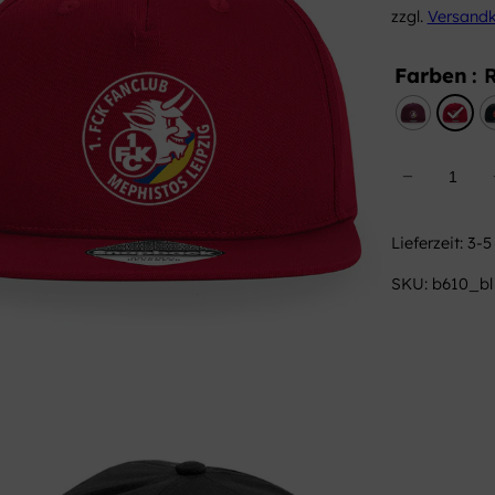
zzgl.
Versand
Farben
: 
B
−
a
s
Lieferzeit:
3-5
e
c
SKU:
b610_bl
a
p
/
M
e
p
h