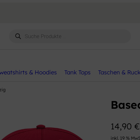
Products
search
weatshirts & Hoodies
Tank Tops
Taschen & Ruc
zig
Base
14,90
€
inkl. 19 % MwS