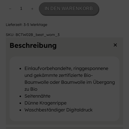
W
IN DEN WARENKORB
−
+
o
m
Lieferzeit:
3-5 Werktage
e
n
SKU:
BCTW02B_beat_wom_3
O
Beschreibung
r
g
a
n
Einlaufvorbehandelte, ringgesponnene
i
und gekämmte zertifizierte Bio-
c
Baumwolle oder Baumwolle im Übergang
T
zu Bio
-
Seitennähte
S
Dünne Kragenrippe
h
Waschbeständiger Digitaldruck
i
r