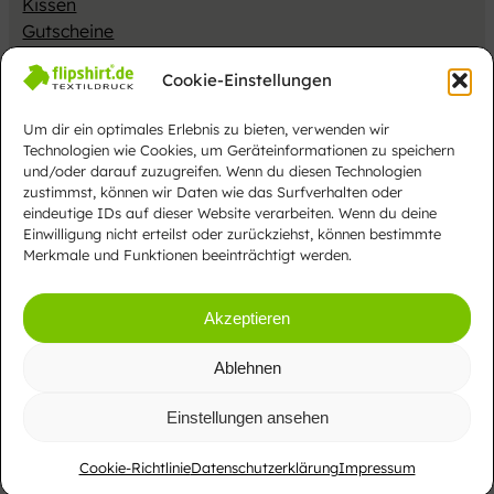
Kissen
Gutscheine
Merch
Cookie-Einstellungen
Impressum
Datenschutzerklärung
AGB
Cookies
Gesamtsortiment
Um dir ein optimales Erlebnis zu bieten, verwenden wir
Vertrag widerrufen
Technologien wie Cookies, um Geräteinformationen zu speichern
und/oder darauf zuzugreifen. Wenn du diesen Technologien
Alle Preise inkl. MwSt. EU zzgl.
Versandkosten
zustimmst, können wir Daten wie das Surfverhalten oder
eindeutige IDs auf dieser Website verarbeiten. Wenn du deine
Einwilligung nicht erteilst oder zurückziehst, können bestimmte
Merkmale und Funktionen beeinträchtigt werden.
Webdesign
Akzeptieren
Ablehnen
CUCOM Webagentur – Christian Unverricht
Einstellungen ansehen
Cookie-Richtlinie
Datenschutzerklärung
Impressum