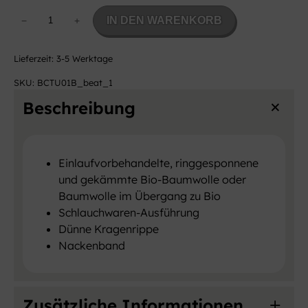
O
IN DEN WARENKORB
−
+
r
g
Lieferzeit:
3-5 Werktage
a
n
SKU:
BCTU01B_beat_1
i
Beschreibung
c
T
-
S
Einlaufvorbehandelte, ringgesponnene
h
und gekämmte Bio-Baumwolle oder
i
Baumwolle im Übergang zu Bio
r
Schlauchwaren-Ausführung
t
Dünne Kragenrippe
B
Nackenband
e
a
t
Zusätzliche Informationen