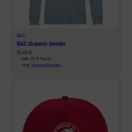
B&C
B&C Organic Hoodie
31,60
€
inkl. 19 % MwSt.
zzgl.
Versandkosten